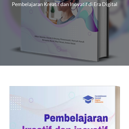
Pembelajaran Kreatif dan Inovatif di Era Digital