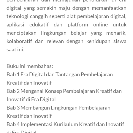
digital yang semakin maju dengan memanfaatkan
teknologi canggih seperti alat pembelajaran digital,
aplikasi edukatif dan platform online untuk
menciptakan lingkungan belajar yang menarik,
kolaboratif dan relevan dengan kehidupan siswa
saat ini.
Buku ini membahas:
Bab 1 Era Digital dan Tantangan Pembelajaran
Kreatif dan Inovatif
Bab 2 Mengenal Konsep Pembelajaran Kreatif dan
Inovatif di Era Digital
Bab 3 Membangun Lingkungan Pembelajaran
Kreatif dan Inovatif
Bab 4 Implementasi Kurikulum Kreatif dan Inovatif
di Era Digital