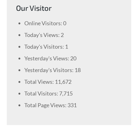
Our Visitor
Online Visitors:
0
Today's Views:
2
Today's Visitors:
1
Yesterday's Views:
20
Yesterday's Visitors:
18
Total Views:
11,672
Total Visitors:
7,715
Total Page Views:
331