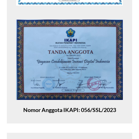
Nomor Anggota IKAPI: 056/SSL/2023