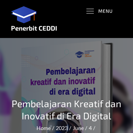
Skip
MENU
to
content
Penerbit CEDDI
Pembelajaran Kreatif dan
Inovatif di Era Digital
Home
2023
June
4