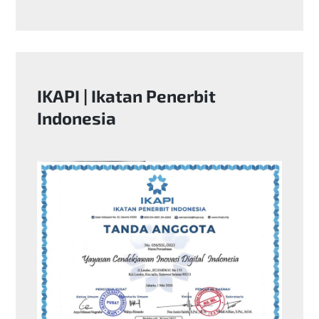
IKAPI | Ikatan Penerbit
Indonesia